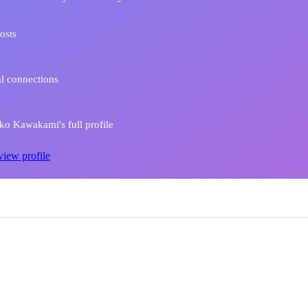
osts
l connections
o Kawakami's full profile
view profile