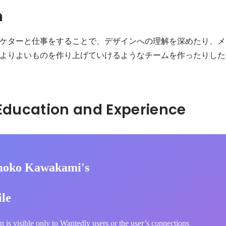
n
ケターと仕事をすることで、デザインへの理解を深めたり、メ
よりよいものを作り上げていけるようなチームを作ったりした
Hidden: Education and Experience	
moko Kawakami's
ile
n is visible only to Wantedly users or the user’s connections