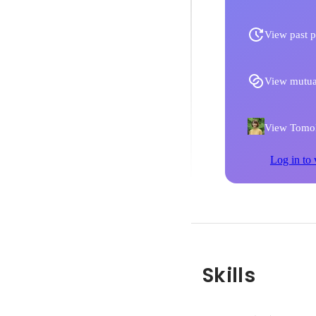
View past p
View mutua
View Tomok
Log in to 
Skills