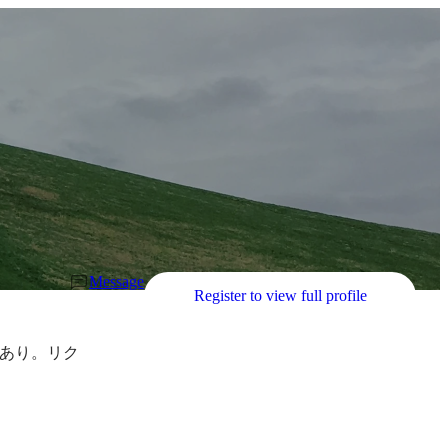
Message
Register to view full profile
あり。リク