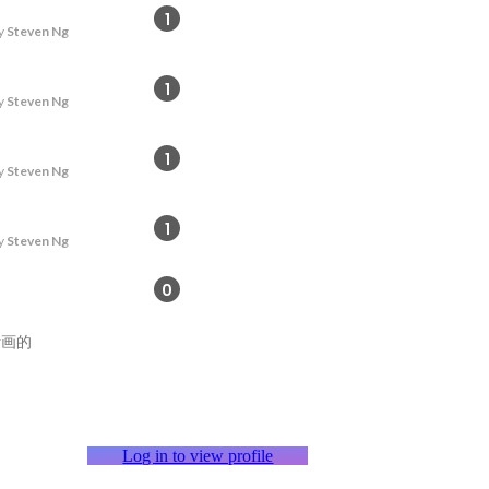
1
y
Steven Ng
1
y
Steven Ng
1
y
Steven Ng
1
y
Steven Ng
0
計画的
Log in to view profile