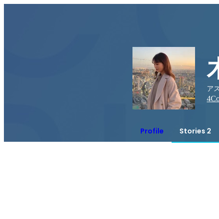
アス
4
Co
Profile
Stories 2