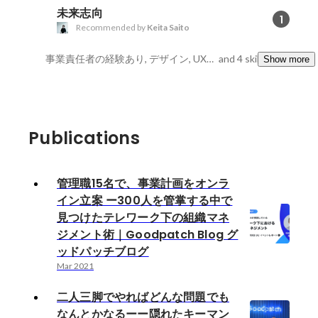
未来志向
1
Recommended by
Keita Saito
事業責任者の経験あり, デザイン, UX/UI Design
and 4 skills
Show more
Publications
管理職15名で、事業計画をオンラ
イン立案 ー300人を管掌する中で
見つけたテレワーク下の組織マネ
ジメント術｜Goodpatch Blog グ
ッドパッチブログ
Mar 2021
二人三脚でやればどんな問題でも
なんとかなるーー隠れたキーマン