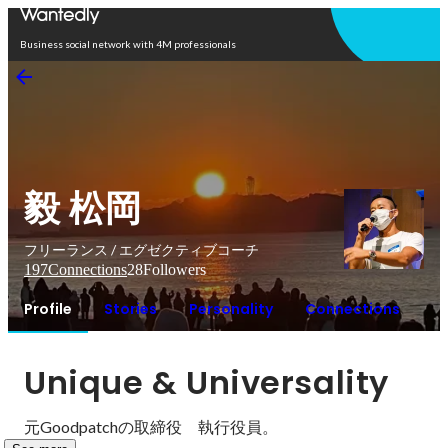
Open in app
Business social network with 4M professionals
毅 松岡
フリーランス / エグゼクティブコーチ
197
Connections
28
Followers
Profile
Stories
Personality
Connections
Unique & Universality
元Goodpatchの取締役　執行役員。