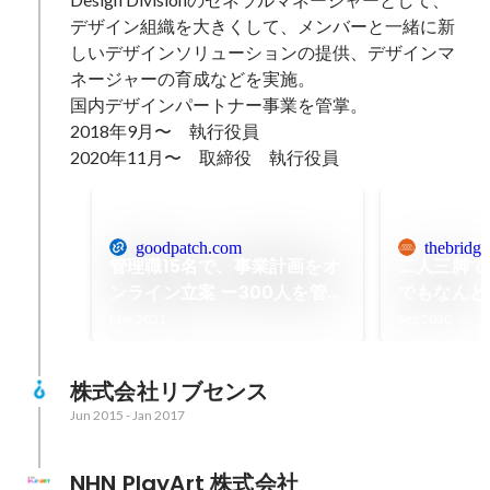
デザイン組織を大きくして、メンバーと一緒に新
しいデザインソリューションの提供、デザインマ
ネージャーの育成などを実施。

国内デザインパートナー事業を管掌。

2018年9月〜　執行役員

2020年11月〜　取締役　執行役員
goodpatch.com
thebridge
管理職15名で、事業計画をオ
二人三脚で
ンライン立案 ー300人を管掌
でもなんと
する中で見つけたテレワーク
キーマンを
Mar 2021
Sep 2020
下の組織マネジメント術｜
パッチ松岡
Goodpatch Blog グッドパ
株式会社リブセンス
ッチブログ
Jun 2015
-
Jan 2017
NHN PlayArt 株式会社