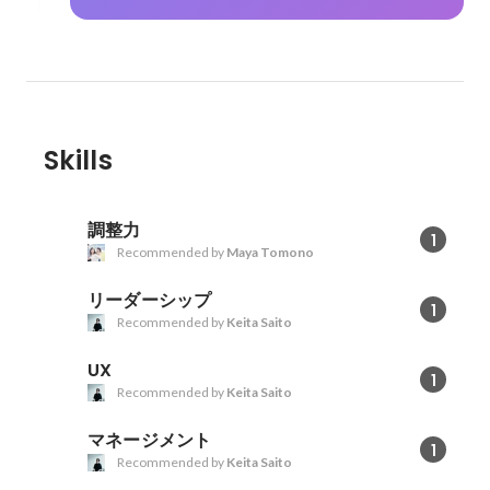
Skills
調整力
1
Recommended by
Maya Tomono
リーダーシップ
1
Recommended by
Keita Saito
UX
1
Recommended by
Keita Saito
マネージメント
1
Recommended by
Keita Saito