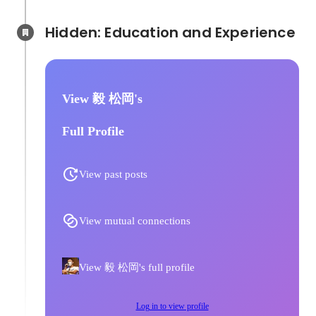
Hidden: Education and Experience	
View 毅 松岡's
Full Profile
View past posts
View mutual connections
View 毅 松岡's full profile
Log in to view profile