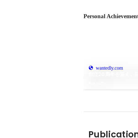
Personal Achievemen
wantedly.com
創立20周年を迎え、
Aug 2025
Publicatio