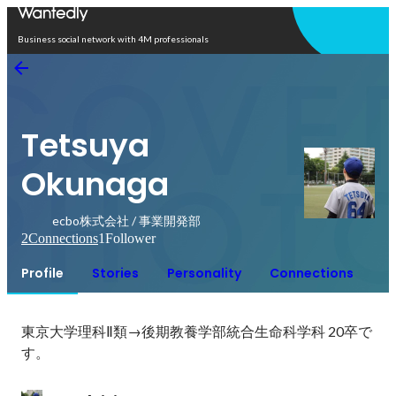
Open in app
Business social network with 4M professionals
Tetsuya
Okunaga
ecbo株式会社 / 事業開発部
2
Connections
1
Follower
Profile
Stories
Personality
Connections
東京大学理科Ⅱ類→後期教養学部統合生命科学科 20卒で
す。