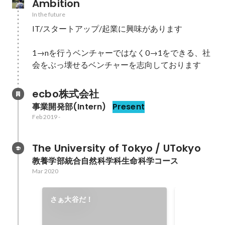
Ambition
In the future
IT/スタートアップ/起業に興味があります

1→nを行うベンチャーではなく0→1をできる、社
会をぶっ壊せるベンチャーを志向しております
ecbo株式会社
事業開発部(Intern)
Present
Feb 2019
-
The University of Tokyo / UTokyo
教養学部統合自然科学科生命科学コース
Mar 2020
社会的イン
さぁ大谷だ！
ラム
学生ボランテ