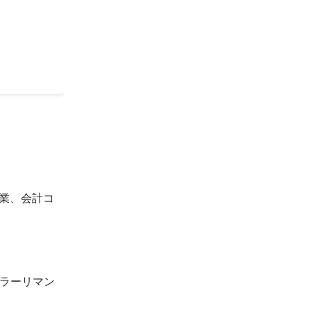
でいます！
ト業、会計コ
ラーリマン