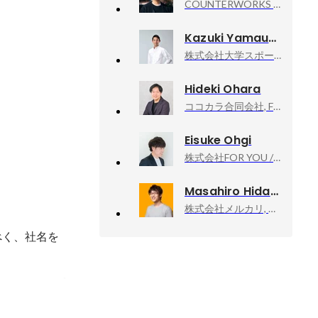
COUNTERWORKS inc, CEO
Kazuki Yamauchi
株式会社大学スポーツチャンネル, 取締役
Hideki Ohara
ココカラ合同会社, Founder, CEO
Eisuke Ohgi
株式会社FOR YOU / FOR YOU Inc., IP Produce Div. 執行役員
Masahiro Hidaka
株式会社メルカリ, メルペイ エキスパート（Android）
べく、社名を
出演中