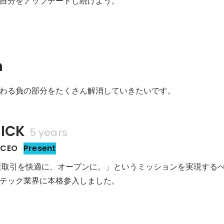
自分をアップデートし続けよう。
n
ICK
5 years
CEO
Present
動産取引を快適に、オープンに。」というミッションを実現する
テック業界に本格参入しました。
健二郎さんのYouTubeチャンネル「YAMASHITA BASE」に