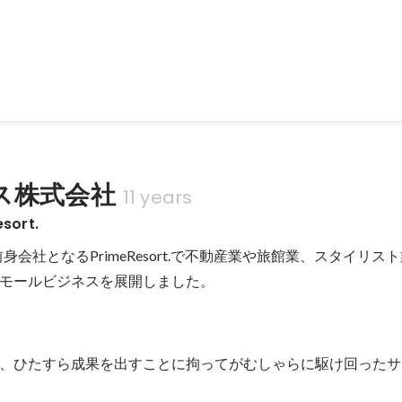
 SOUL BROTHERSの山下健二郎さんとプライベートで釣りを楽しん
ス株式会社
11 years
sort.
前身会社となるPrimeResort.で不動産業や旅館業、スタイリス
モールビジネスを展開しました。
、ひたすら成果を出すことに拘ってがむしゃらに駆け回ったサ