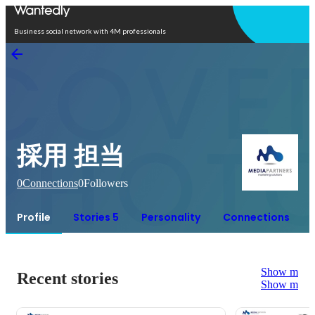
Open in app
Business social network with 4M professionals
採用 担当
0
Connections
0
Followers
Profile
Stories 5
Personality
Connections
Show more
Recent stories
Show more