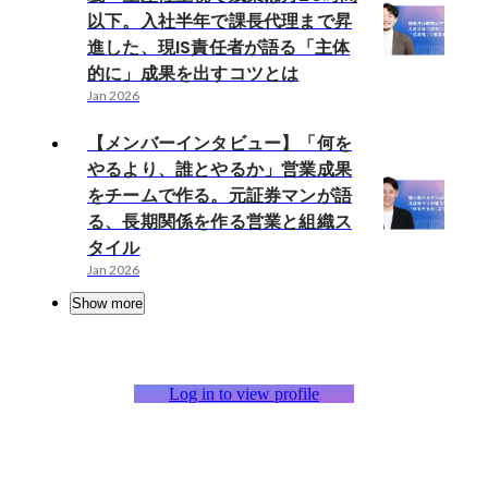
以下。入社半年で課長代理まで昇
進した、現IS責任者が語る「主体
的に」成果を出すコツとは
Jan 2026
【メンバーインタビュー】「何を
やるより、誰とやるか」営業成果
をチームで作る。元証券マンが語
る、長期関係を作る営業と組織ス
タイル
Jan 2026
Show more
Log in to view profile