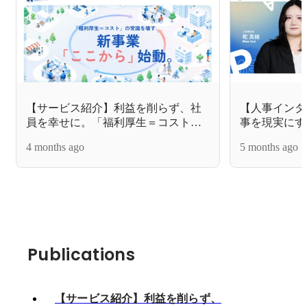
【サービス紹介】利益を削らず、社
【人事インタ
員を幸せに。「福利厚生＝コスト」
事を現実にす
の常識を壊す新事業『ここから』が
事部長へ駆け
4 months ago
5 months ago
描く、経営の集大成
常識を覆す本
Publications
【サービス紹介】利益を削らず、