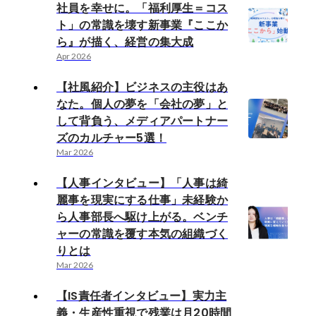
社員を幸せに。「福利厚生＝コス
ト」の常識を壊す新事業『ここか
ら』が描く、経営の集大成
Apr 2026
【社風紹介】ビジネスの主役はあ
なた。個人の夢を「会社の夢」と
して背負う、メディアパートナー
ズのカルチャー5選！
Mar 2026
【人事インタビュー】「人事は綺
麗事を現実にする仕事」未経験か
ら人事部長へ駆け上がる。ベンチ
ャーの常識を覆す本気の組織づく
りとは
Mar 2026
【IS責任者インタビュー】実力主
義・生産性重視で残業は月20時間