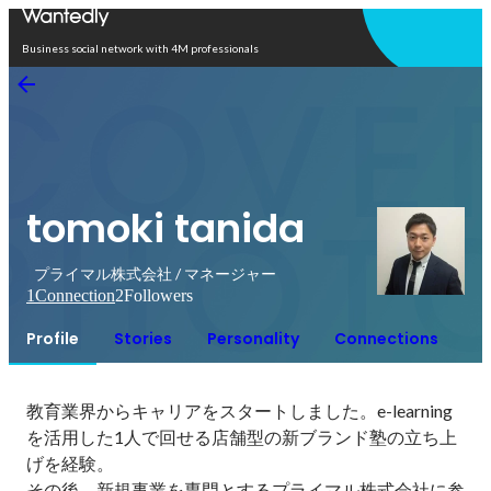
Open in app
Business social network with 4M professionals
tomoki tanida
プライマル株式会社 / マネージャー
1
Connection
2
Followers
Profile
Stories
Personality
Connections
教育業界からキャリアをスタートしました。e-learning
を活用した1人で回せる店舗型の新ブランド塾の立ち上
げを経験。

その後、新規事業を専門とするプライマル株式会社に参