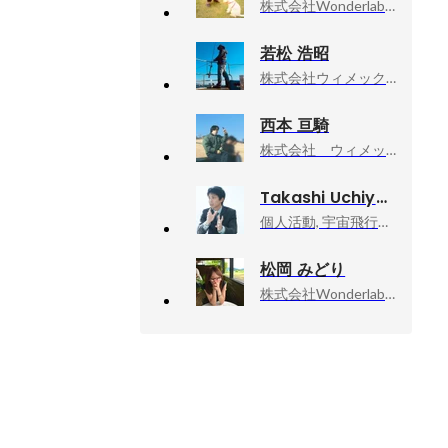
株式会社Wonderlabo, 代表取締役
若松 浩昭
株式会社ウィメックス, フロントエンド技術責任者
西本 亘騎
株式会社 ウィメックス, プログラマー
Takashi Uchiyama
個人活動, 宇宙飛行士挑戦エバンジェリスト
松岡 みどり
株式会社Wonderlabo, 求職者支援訓練事業部