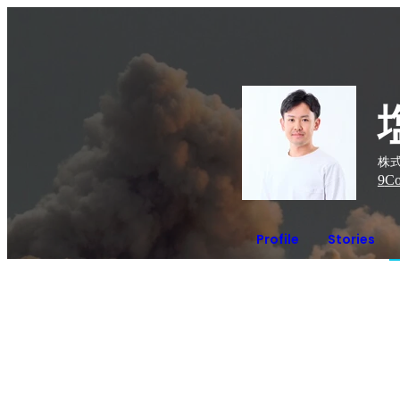
株
9
Co
Profile
Stories