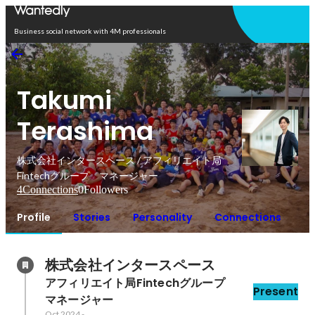
Open in app
Business social network with 4M professionals
Takumi
Terashima
株式会社インタースペース / アフィリエイト局
Fintechグループ マネージャー
4
Connections
0
Followers
Profile
Stories
Personality
Connections
株式会社インタースペース
アフィリエイト局Fintechグループ　
Present
マネージャー
Oct 2024
-