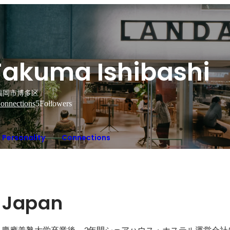
Takuma Ishibashi
福岡市博多区
onnections
5
Followers
Personality
Connections
 Japan
れ。慶應義塾大学卒業後、3年間シェアハウス・ホステル運営会社