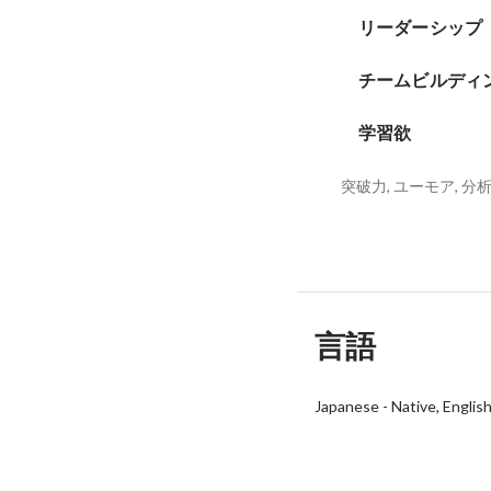
リーダーシップ
チームビルディ
学習欲
突破力, ユーモア, 分
言語
Japanese
-
Native
Englis