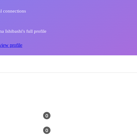
l connections
 Ishibashi's full profile
view profile
0
0