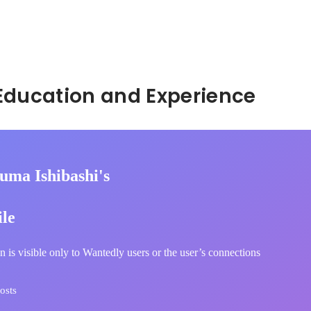
Hidden: Education and Experience	
uma Ishibashi's
ile
n is visible only to Wantedly users or the user’s connections
osts