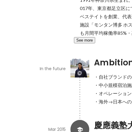
017年、東京都足立区
ベステイトを創業、代表
施設「モンタン博多 ホ
も月間平均稼働率85%
See more
Ambitio
In the future
・自社ブランドの
・中小規模宿泊施設
・オペレーション
・海外→日本への
慶應義塾
Mar 2015