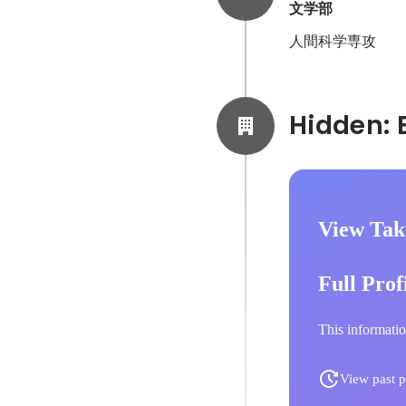
文学部
人間科学専攻
View Tak
Full Prof
This informatio
View past p