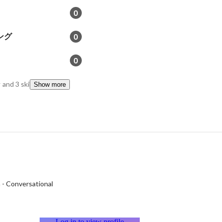
0
ング
0
0
析
and 3 skills
Show more
h
-
Conversational
Log in to view profile