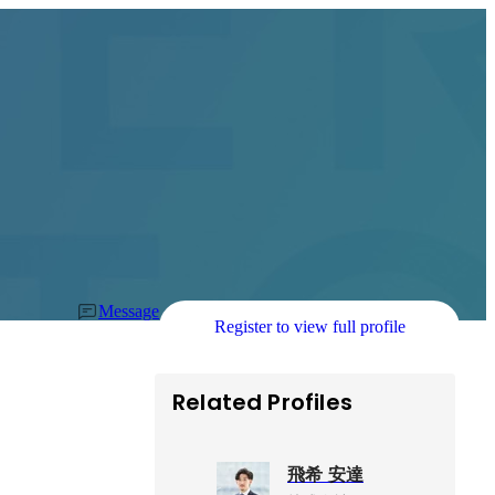
Message
Register to view full profile
Related Profiles
飛希 安達