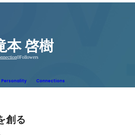
滝本 啓樹
nnection
0
Followers
Personality
Connections
を創る