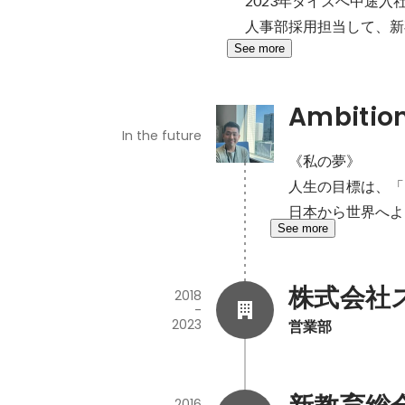
2023年タイズへ中途入社
人事部採用担当して、新
See more
Ambitio
In the future
《私の夢》

人生の目標は、「
日本から世界へよ
See more
株式会社
2018
-
2023
営業部
2016