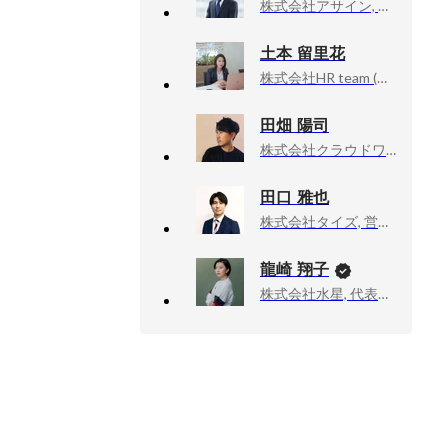
株式会社アサイン, 執行役員
土本 留里花
株式会社HR team (旧リアステージ), 新卒リクルーティング本部 サブマネージャー
田畑 陽司
株式会社クラウドワークス, 部長
田口 雅也
株式会社タイズ, 営業部アセットマネジメントGマネージャー/企画部経営企画Gマネージャー
龍崎 翔子
株式会社水星, 代表取締役