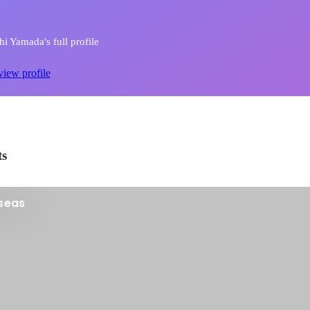
i Yamada's full profile
view profile
ts
rseas