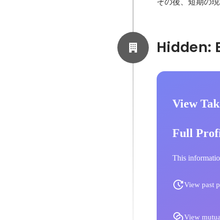
その後、短期の現
View Tak
Full Prof
This informatio
View past p
View mutua