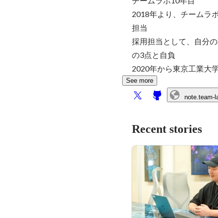
チームラボ10年目

2018年より、チーム
担当

採用担当として、自分の
の3点と自負

2020年から東京工業大
See more
note.team-
Recent stories