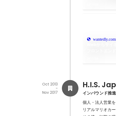
Jul 2026
wantedly.com
Webからサイ
フロントエン
で担当した多
Jul 2026
H.I.S. Ja
Oct 2013
-
Nov 2017
インバウンド推
個人・法人営業を
リアルマリオカー