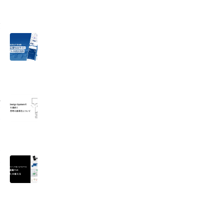
験
ザ
て
い
に