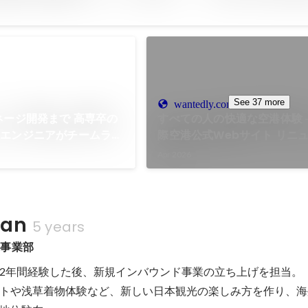
See 37 more
wantedly.com
ネージ開発まで 高専卒の
すべての人の快適な空港体験 ─
ドエンジニアがチームラボ
際空港公式Webサイト リニ
岐に渡るプロジェクト
設計指針
Apr 2026
pan
5 years
進事業部
2年間経験した後、新規インバウンド事業の立ち上げを担当。

トや浅草着物体験など、新しい日本観光の楽しみ方を作り、海