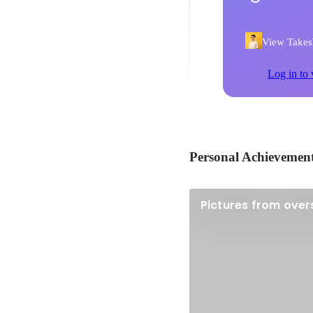
View Takesh
Log in to 
Personal Achievemen
Pictures from ove