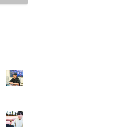
ー
担
ク