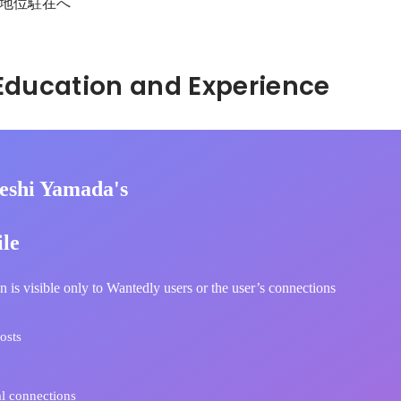
地位駐在へ
Hidden: Education and Experience	
eshi Yamada's
ile
n is visible only to Wantedly users or the user’s connections
osts
l connections