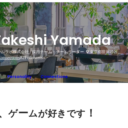
Takeshi Yamada
ームラボ株式会社 / 採用チーム・チームリーダー
東京都世田谷区
onnections
82
Followers
Personality
Connections
、
ー
！
ゲ
ムが好きです