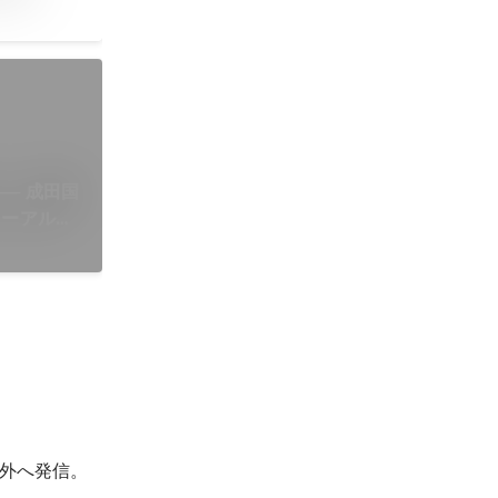
─ 成田国
ューアルの
外へ発信。
