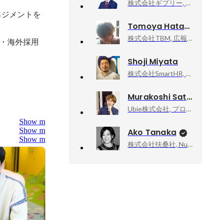
株式会社ギブリー, 取締役
ネジメントを
Tomoya Hatano
株式会社TBM, 広報・マーケティング部マネージャー
・海外採用
Shoji Miyata
当
株式会社SmartHR, 取締役ファウンダー
Murakoshi Satoru
Ubie株式会社, プロダクトデザイナー
Show more
Show more
Ako Tanaka
Show more
株式会社扶桑社, Numéro TOKYO編集長