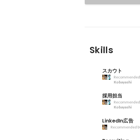
Skills
スカウト
Recommended
Kobayashi
採用担当
Recommended
Kobayashi
LinkedIn広告
Recommended b