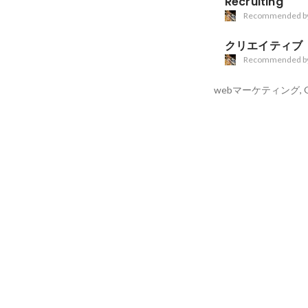
Recruiting
Recommended b
クリエイティブ
Recommended b