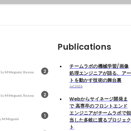
Publications
チームラボの機械学習/画像
2
 by
M Megumi
,
Reona
処理エンジニアが語る、ア
トを動かす技術の舞台裏
Jul 2026
2
 by
M Megumi
,
Reona
Webからサイネージ開発ま
で 高専卒のフロントエンド
エンジニアがチームラボで
1
y
M Megumi
当した多岐に渡るプロジェ
ト