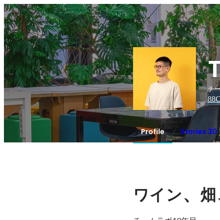
チ
88
C
Profile
Stories 30
、
ワイン
畑