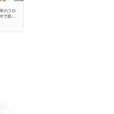
専卒のフロ
ボで担当
台裏