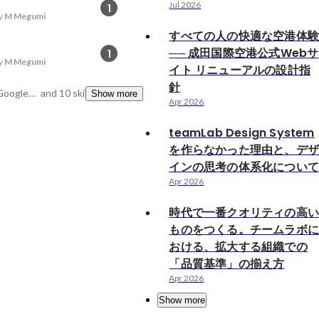
Jul 2026
1
y
M Megumi
すべての人の快適な空港体
── 成田国際空港公式Webサ
1
y
M Megumi
イト リニューアルの設計指
針
webマーケティング, Googleアナリティクス, Google Adwords
and 10 skills
Show more
Apr 2026
teamLab Design System
を作らなかった理由と、デ
インの思考の体系化につい
Apr 2026
時代で一番クオリティの高
ものをつくる。チームラボ
おける、拡大する組織での
「品質基準」の揃え方
Apr 2026
Show more