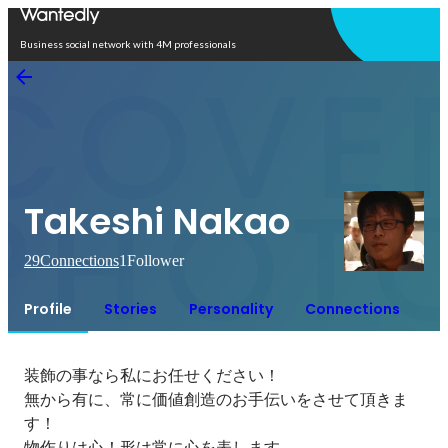
Open in app
Business social network with 4M professionals
Takeshi Nakao
29
Connections
1
Follower
Profile
Stories
Personality
Connections
装飾の事なら私にお任せください！

無から有に、常に価値創造のお手伝いをさせて頂きま
す！

物作りは心！形は常に心を表します。
