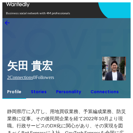
Open in app
Business social network with 4M professionals
矢田 貴宏
2
Connections
0
Followers
Profile
Stories
Personality
Connections
静岡県庁に入庁し、用地買収業務、予算編成業務、防災
業務に従事。その後民間企業を経て2022年10月より現
職。行政サービスのDX化に関心があり、その実現を図
るべくBot Expressに入社。GovTech Expressを全国に広