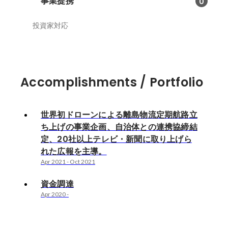
事業提携
0
投資家対応
Accomplishments / Portfolio
世界初ドローンによる離島物流定期航路立
ち上げの事業企画、自治体との連携協締結
定、20社以上テレビ・新聞に取り上げら
れた広報を主導。
Apr 2021
-
Oct 2021
資金調達
Apr 2020
-