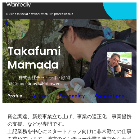
Open in app
Business social network with 4M professionals
Takafumi
Mamada
株式会社テラ・ラボ / 顧問
52
Connections
14
Followers
Profile
Stories
Personality
Connections
資金調達、新規事業立ち上げ、事業の適正化、事業提携
の支援、などが専門です。

上記業務を中心にスタートアップ向けに非常勤での仕事
を求めています。地方のベンチャー企業を東京からサポ