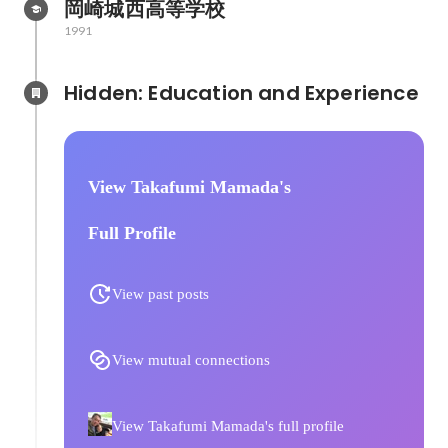
岡崎城西高等学校
1991
Hidden: Education and Experience	
View Takafumi Mamada's
Full Profile
View past posts
View mutual connections
View Takafumi Mamada's full profile