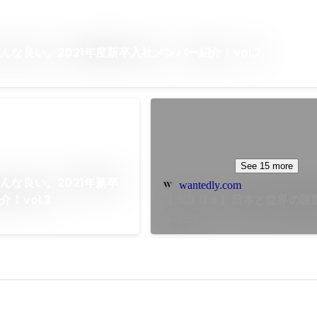
んな良い。2021年度新卒入社メンバー紹介！vol.2
See 15 more
んな良い。2021年新卒
wantedly.com
！vol.3
【ＳＤＧｓ】日本と世界の課題
Feb 2021