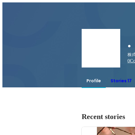
. 
株
0
Co
Profile
Stories 17
Recent stories