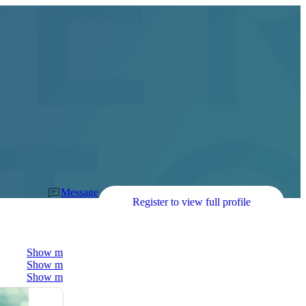
Message
Register to view full profile
Show more
Show more
Show more