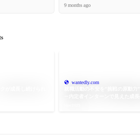
9 months ago
ts
wantedly.com
ークが成長し続けられ
就職活動の不安を“挑戦の原動力
—内定者インターンで見えた成長
－
Nov 2025