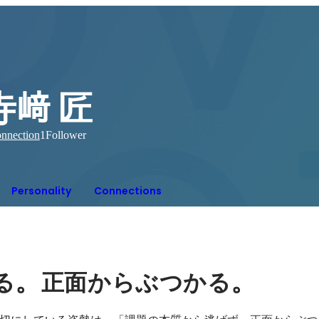
寺﨑 匠
nnection
1
Follower
Personality
Connections
。
。
る
正面からぶつかる