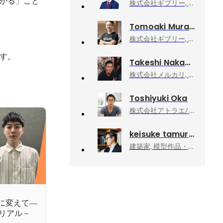
かる」こと
株式会社ギブリー, 取締役
Tomoaki Murakami
株式会社ギブリー, ハッカソンエヴァンジェリスト
す。
Takeshi Nakamura
株式会社メルカリ, Business Development Specialist
Toshiyuki Oka
株式会社アトラエ/ Atrae, Inc, 取締役 CTO
keisuke tamura
建築家, 模型作品・執筆活動
に変えて—
リアル－