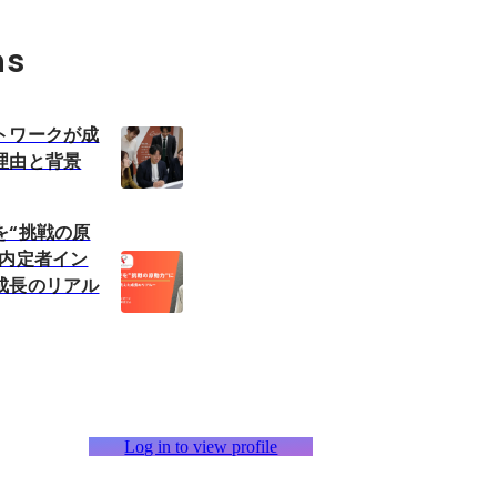
ns
トワークが成
理由と背景
を“挑戦の原
—内定者イン
成長のリアル
Log in to view profile