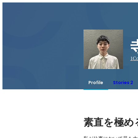
1
Co
Profile
Stories 2
素直を極め