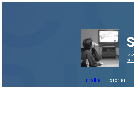
ラン
4
Co
Profile
Stories