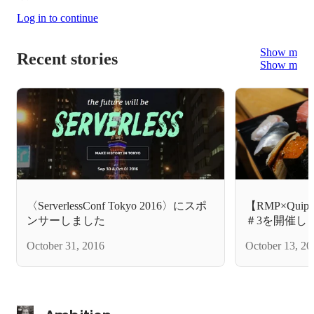
Log in to continue
Show more
Recent stories
Show more
〈ServerlessConf Tokyo 2016〉にスポ
【RMP×Quippe
ンサーしました
＃3を開催し
October 31, 2016
October 13, 20