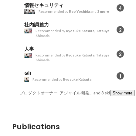
情報セキュリティ
4
Recommended by
Reo Yoshida
and
3 more
社内調整力
2
Recommended by
Ryosuke Katsuta
,
Tatsuya
Shimada
人事
2
Recommended by
Ryosuke Katsuta
,
Tatsuya
Shimada
Git
1
Recommended by
Ryosuke Katsuta
プロダクトオーナー, アジャイル開発, AWS
and 8 skills
Show more
Publications