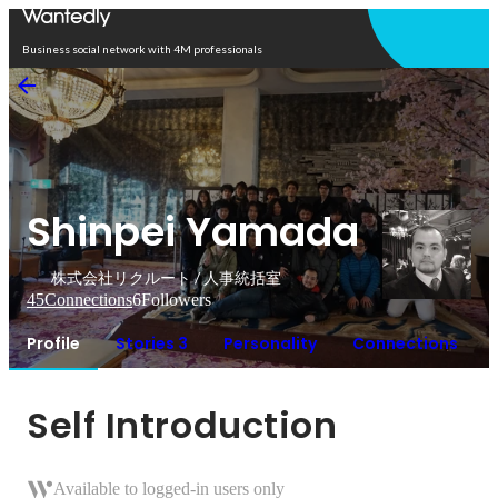
Open in app
Business social network with 4M professionals
Shinpei Yamada
株式会社リクルート / 人事統括室
45
Connections
6
Followers
Profile
Stories 3
Personality
Connections
Self Introduction
Available to logged-in users only