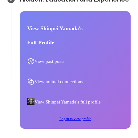
View Shinpei Yamada's
Full Profile
View past posts
View mutual connections
View Shinpei Yamada's full profile
Log in to view profile