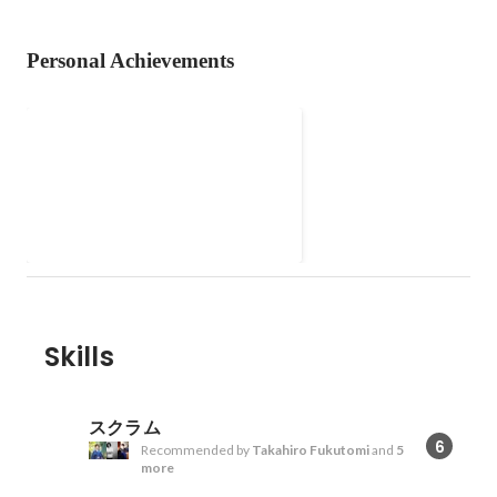
Personal Achievements
Scrum Masters Night!
Skills
スクラム
6
Recommended by
Takahiro Fukutomi
and
5
more