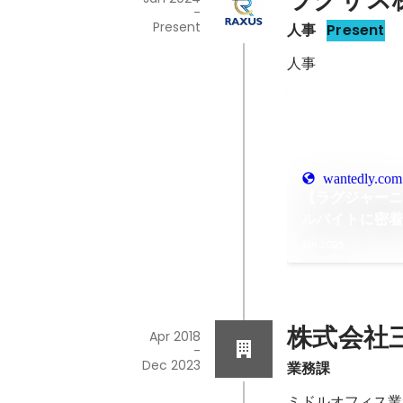
-
Present
人事
Present
人事
wantedly.com
【ラグジャーニ
ルバイトに密
る
Jan 2025
株式会社三
Apr 2018
-
Dec 2023
業務課
ミドルオフィス業