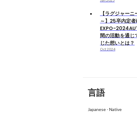
Jan 2025
【ラグジャーニー
～】25卒内定者
EXPO-2024A
間の活動を通じ
じた想いとは？
Oct 2024
言語
Japanese
-
Native