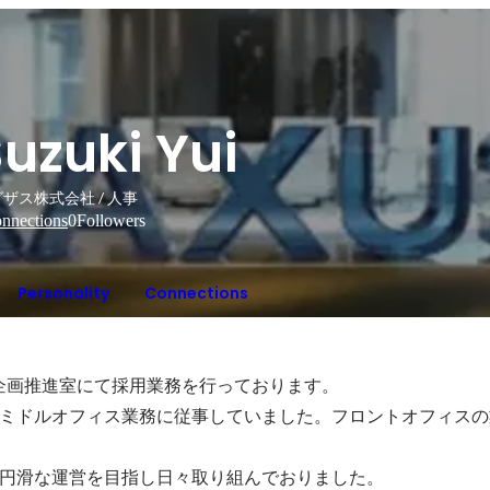
uzuki Yui
ザス株式会社 / 人事
nnections
0
Followers
Personality
Connections
企画推進室にて採用業務を行っております。

ミドルオフィス業務に従事していました。フロントオフィスの
円滑な運営を目指し日々取り組んでおりました。