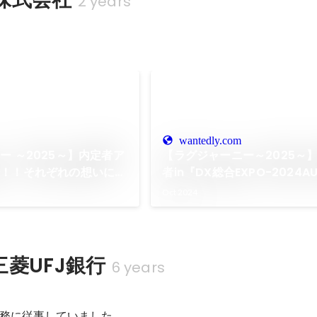
2 years
wantedly.com
ー ～2025～】内定者ア
【ラグジャーニー～2025～】
着！！それぞれの想いに迫
者in『DX総合EXPO-2024A
3日間の活動を通じて内定者
Oct 2024
いとは？
菱UFJ銀行
6 years
務に従事していました。