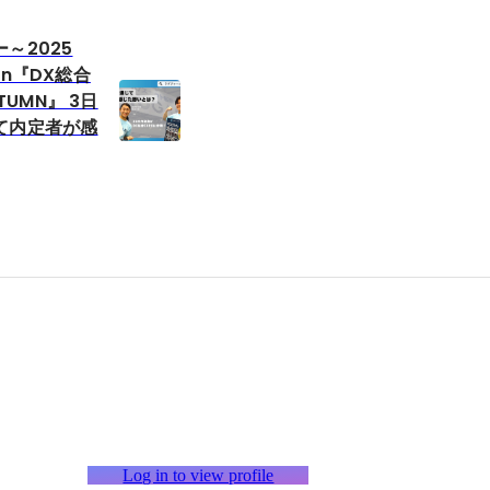
～2025
in『DX総合
UTUMN』 3日
て内定者が感
Log in to view profile