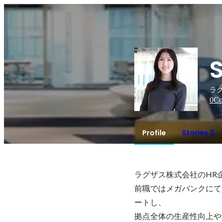
S
ラグ
0
Co
Profile
Stories 2
ラグザス株式会社のHR
前職ではメガバンクにて
ートし、

拠点全体の生産性向上や