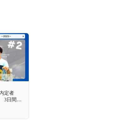
卒内定者
N』 3日間の
とは？