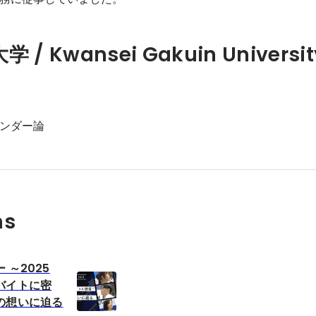
/ Kwansei Gakuin Universit
ンダー論
ns
 ～2025
バイトに密
の想いに迫る