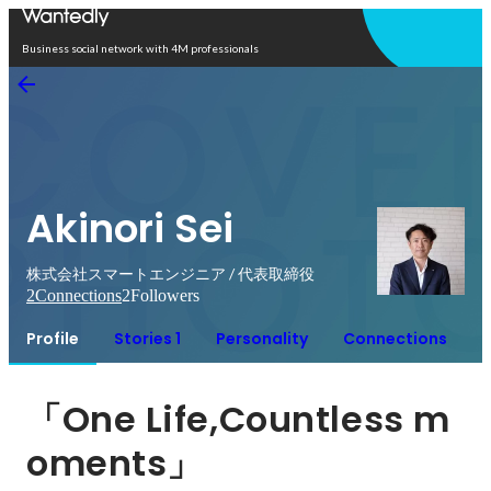
Open in app
Business social network with 4M professionals
Akinori Sei
株式会社スマートエンジニア / 代表取締役
2
Connections
2
Followers
Profile
Stories 1
Personality
Connections
「One Life,Countless m
oments」