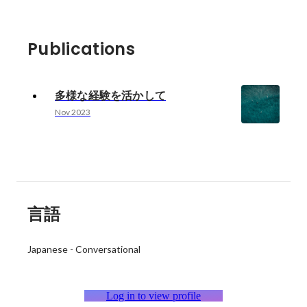
Publications
多様な経験を活かして
Nov 2023
言語
Japanese
-
Conversational
Log in to view profile