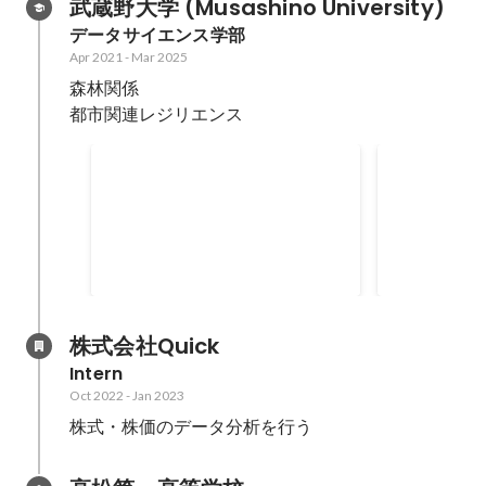
武蔵野大学 (Musashino University)
データサイエンス学部
Apr 2021
-
Mar 2025
森林関係

都市関連レジリエンス
論文執筆
Field Trip
and Recyc
"森林・都市・災害レジリエンスの
武蔵野大学ア
Managem
多層的分析・可視化方法とその応
（AAII）
用" "A Multilayered Analytical
AI・ロボッ
Mar 2023
Nov 2022
Visualization Method for
国際共同研究
assessing Forest-Urban-Disaster
画。 ブラパ
Resilience" "森林火災の被害可視
し、現地学生
株式会社Quick
化・評価方法と多地点比較分析へ
クごみやリサ
Intern
の応用" "A Forest-fire Damage
ィスカッショ
Oct 2022
-
Jan 2023
Estimation and Visualization
年）
株式・株価のデータ分析を行う
Method for Time-series Multi-
location"