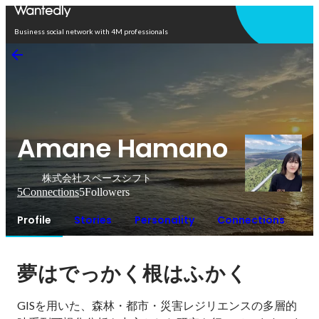
Open in app
Business social network with 4M professionals
Amane Hamano
株式会社スペースシフト
5
Connections
5
Followers
Profile
Stories
Personality
Connections
夢はでっかく根はふかく
GISを用いた、森林・都市・災害レジリエンスの多層的