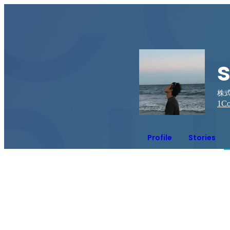
株
1
Co
Profile
Stories