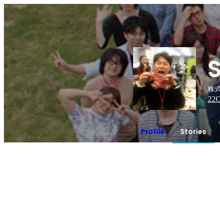
S
株
22
C
Profile
Stories