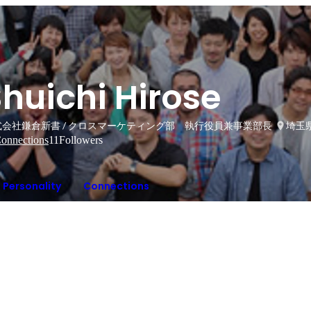
huichi Hirose
式会社鎌倉新書 / クロスマーケティング部 執行役員兼事業部長
埼玉
onnections
11
Followers
Personality
Connections