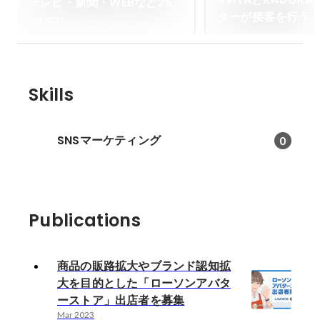
テレビ・新聞・WEBなど250
ターが接客を行う
媒体以上で取り上げられまし
Oct 2021
書店員」が登場
た！
Skills
SNSマーケティング
0
Publications
商品の販路拡大やブランド認知拡
大を目的とした「ローソンアバタ
ーストア」出店者を募集
Mar 2023