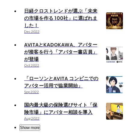
日経クロストレンドが選ぶ「未来
の市場を作る 100社」に選ばれま
した！
Dec 2022
AVITAとKADOKAWA、アバター
が接客を行う「アバター書店員」
が登場
Oct 2022
「ローソンとAVITA コンビニでの
アバター活用で協業開始」
Sep 2022
国内最大級の保険選びサイト「保
険市場」にアバター相談を導入
Aug 2022
Show more