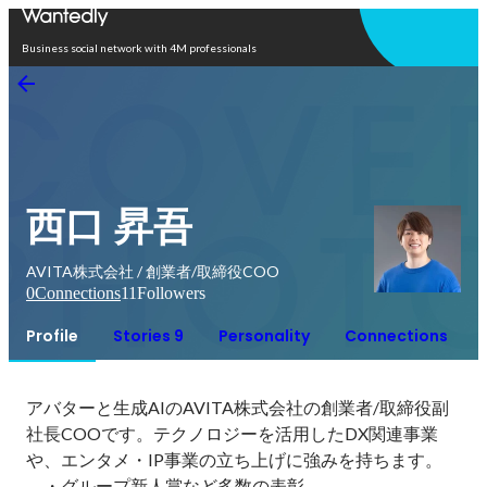
Open in app
Business social network with 4M professionals
西口 昇吾
AVITA株式会社 / 創業者/取締役COO
0
Connections
11
Followers
Profile
Stories 9
Personality
Connections
アバターと生成AIのAVITA株式会社の創業者/取締役副
社長COOです。テクノロジーを活用したDX関連事業
や、エンタメ・IP事業の立ち上げに強みを持ちます。

　・グループ新人賞など多数の表彰
