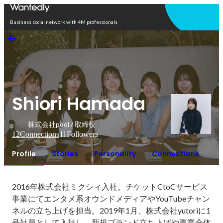
Open in app
Business social network with 4M professionals
Shiori Hamada
株式会社pool / 取締役
12
Connections
11
Followers
Profile
Stories
Personality
Connections
2016年株式会社ミクシィ入社。チケットCtoCサービス
事業にてエンタメ系オウンドメディアやYouTubeチャン
ネルの立ち上げを担当。2019年1月、株式会社yutoriに1
号社員として入社し、新規ブランド立ち上げや事業全体