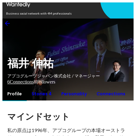
Open in app
Business social network with 4M professionals
福井 伸祐
アプコグループジャパン株式会社 / マネージャー
6
Connections
8
Followers
Profile
Stories 4
Personality
Connections
マインドセット
私の原点は1996年、アプコグループの本場オーストラ