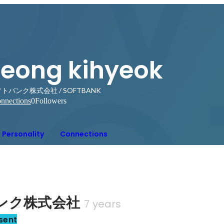
seong kihyeok
トバンク株式会社 / SOFTBANK
nnections
0
Followers
Personality
Connections
ンク株式会社
7 years
sent