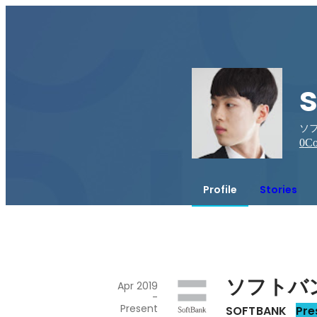
ソフ
0
Co
Profile
Stories
ソフトバ
Apr 2019
-
Present
SOFTBANK
Pre