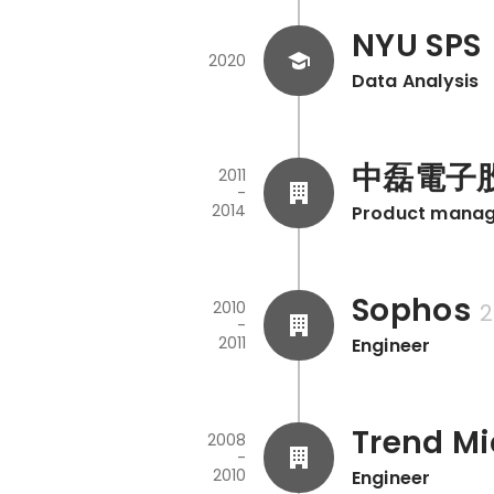
NYU SPS
2020
Data Analysis
中磊電子
2011
-
2014
Product mana
Sophos
2010
2
-
2011
Engineer
Trend Mi
2008
-
2010
Engineer