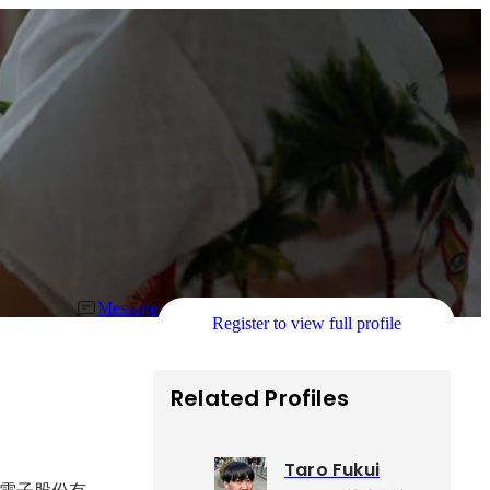
Message
Register to view full profile
Related Profiles
Taro Fukui
電子股份有