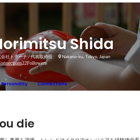
Norimitsu Shida
会社トラーナ / 代表取締役
Nakano-ku, Tokyo, Japan
onnections
22
Followers
Personality
Connections
you die
業し事業を譲渡。トレンドマイクロでエンジニアを経験後中磊