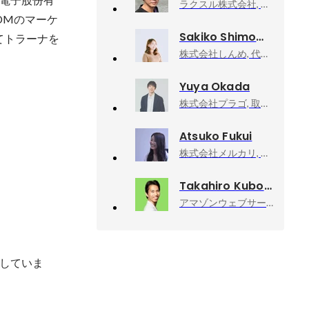
ラクスル株式会社, ラクスル事業本部オペレーション統括CS部長/ DTP部長（兼務）
DMのマーケ
Sakiko Shimomura
経てトラーナを
株式会社しんめ, 代表取締役・PR
Yuya Okada
株式会社プラゴ, 取締役 CTO
Atsuko Fukui
株式会社メルカリ, エンジニア
Takahiro Kubo
アマゾンウェブサービスジャパン合同会社, Developer Relations Machine Learning
していま