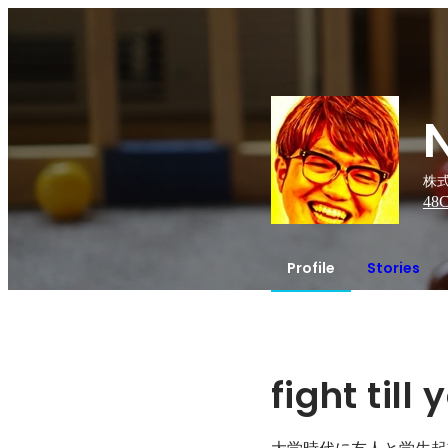
株式
48
C
Profile
Stories
fight till 
大学時代に友人と学生起