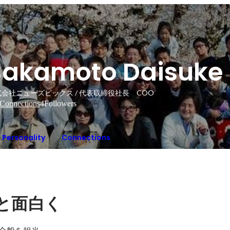
Sakamoto Daisuke
会社ニューズピックス / 代表取締役社長 COO
Connections
4
Followers
Personality
Connections
と面白く