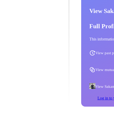
View Sak
Full Prof
This informatio
View past p
View mutua
View Sakamo
Log in to 