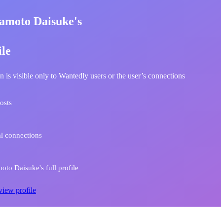
amoto Daisuke's
ile
n is visible only to Wantedly users or the user’s connections
osts
l connections
to Daisuke's full profile
view profile