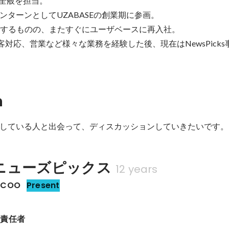
面全般を担当。

ターンとしてUZABASEの創業期に参画。

社するものの、またすぐにユーザベースに再入社。

顧客対応、営業など様々な業務を経験した後、現在はNewsPick
n
している人と出会って、ディスカッションしていきたいです。
ニューズピックス
12 years
COO
Present
発責任者