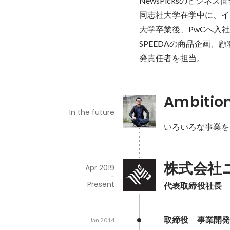
NewsPicksのビジネス
同志社大学在学中に、イン
大学卒業後、PwCへ入
SPEEDAの商品企画、
発責任者を担当。
Ambitio
In the future
いろいろな事業を
株式会社
Apr 2019
-
Present
代表取締役社長　
取締役　事業開
Jan 2014