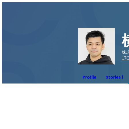
株式
17
C
Profile
Stories 1