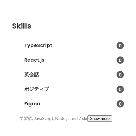
Skills
TypeScript
0
React.js
0
英会話
0
ポジティブ
0
Figma
0
学習欲, JavaScript, Node.js
and 7 skills
Show more