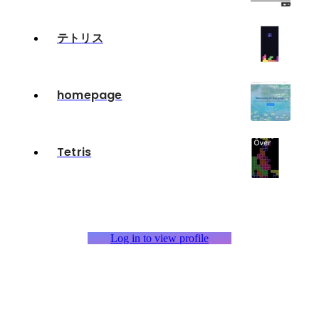
テトリス
homepage
Tetris
Log in to view profile