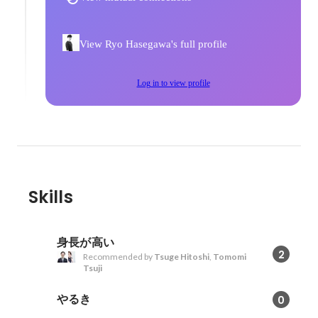
View Ryo Hasegawa's full profile
Log in to view profile
Skills
身長が高い
2
Recommended by
Tsuge Hitoshi
,
Tomomi
Tsuji
やるき
0