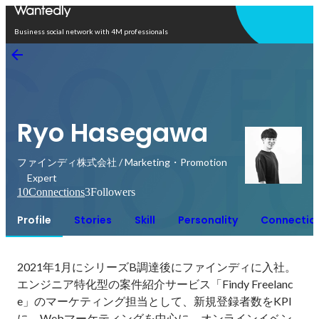
Open in app
Business social network with 4M professionals
Ryo Hasegawa
ファインディ株式会社 / Marketing・Promotion
Expert
10
Connections
3
Followers
Profile
Stories
Skill
Personality
Connectio
2021年1月にシリーズB調達後にファインディに入社。

エンジニア特化型の案件紹介サービス「Findy Freelanc
e」のマーケティング担当として、新規登録者数をKPI
に、Webマーケティングを中心に、オンラインイベン