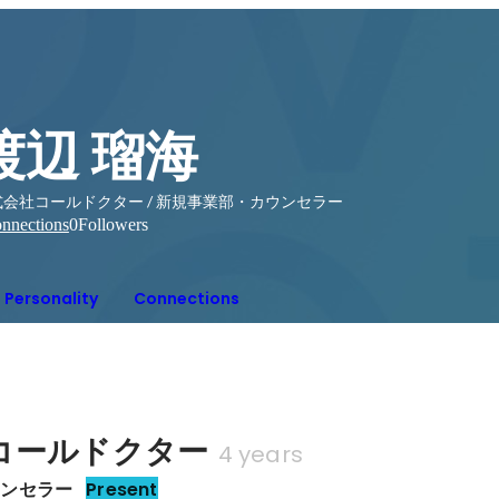
渡辺 瑠海
式会社コールドクター / 新規事業部・カウンセラー
nnections
0
Followers
Personality
Connections
コールドクター
4 years
ウンセラー
Present