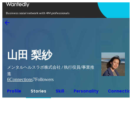
Open in app
Business social network with 4M professionals
山田 梨紗
メンタルヘルスラボ株式会社 / 執行役員/事業推
進
6
Connections
7
Followers
Profile
Stories
Skill
Personality
Connectio