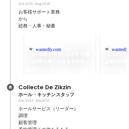
Oct 2015
-
Aug 2018
お客様サポート業務

から

wantedly.com
wantedly
【インサイドセールス】月曜
【エンジニ
日が待ち遠しくなる会社を増
お金のため
やしたい
幸せにする
Jan 2018
Dec 2017
Collecte De Zikzin
ホール・キッチンスタッフ
Mar 2013
-
Sep 2015
ホールサービス（リーダー）

調理

顧客管理
