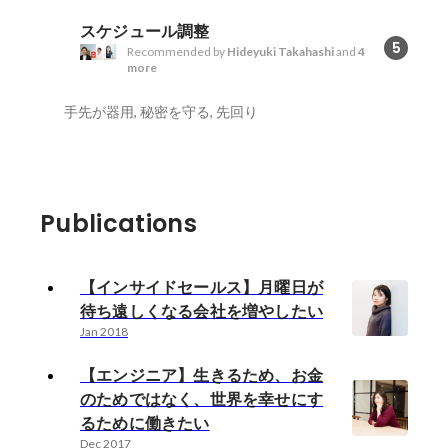
スケジュール調整
5
Recommended by
Hideyuki Takahashi
and
4
more
手先が器用, 秘密を守る, 先回り
Publications
【インサイドセールス】月曜日が
待ち遠しくなる会社を増やしたい
Jan 2018
【エンジニア】生きるため、お金
のためではなく、世界を幸せにす
るために働きたい
Dec 2017