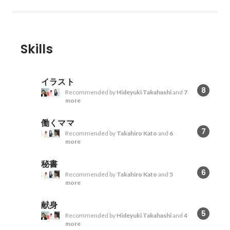
Skills
イラスト
8
Recommended by
Hideyuki Takahashi
and
7
more
働くママ
7
Recommended by
Takahiro Kato
and
6
more
秘書
6
Recommended by
Takahiro Kato
and
5
more
献身
5
Recommended by
Hideyuki Takahashi
and
4
more