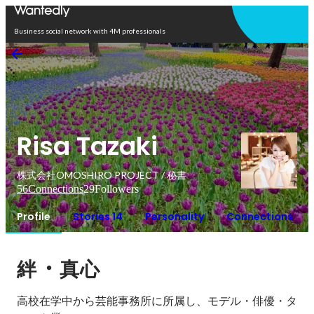
Open in app
Business social network with 4M professionals
Risa Tazaki
株式会社OMOSHIRO PROJECT / 秘書
56
Connections
29
Followers
Profile
Stories 14
Personality
Connections
・
絆
真心
高校在学中から芸能事務所に所属し、モデル・俳優・タ