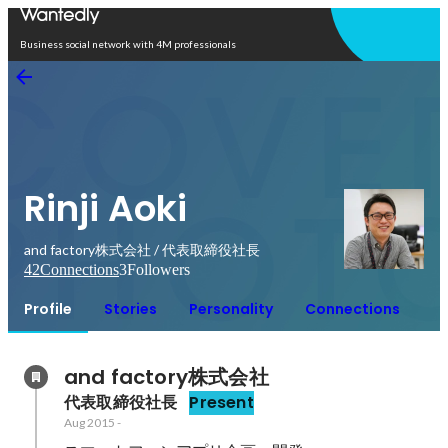
Open in app
Business social network with 4M professionals
Rinji Aoki
and factory株式会社 / 代表取締役社長
42
Connections
3
Followers
Profile
Stories
Personality
Connections
and factory株式会社
代表取締役社長
Present
Aug 2015
-