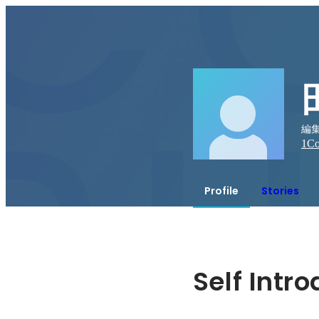
編集
1
Co
Profile
Stories
Self Intr