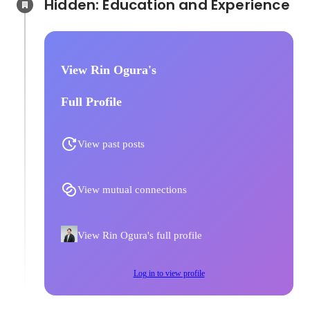
Hidden: Education and Experience	
での挑戦〜
View Rin Ogura's
Full Profile
View past posts
View mutual connections
View Rin Ogura's full profile
Log in to view profile