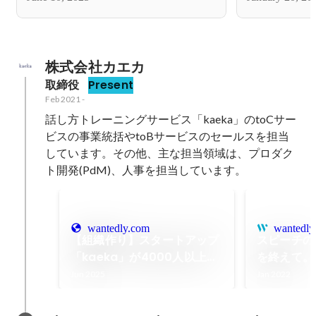
育スタートアップという前例のない
市場での挑戦〜
株式会社カエカ
取締役
Present
Feb 2021
-
話し方トレーニングサービス「kaeka」のtoCサー
ビスの事業統括やtoBサービスのセールスを担当
しています。その他、主な担当領域は、プロダク
ト開発(PdM)、人事を担当しています。
wantedly.com
wantedly
【組織作り】スタートアップ
スピーチの
「kaeka」が4000人以上に
を終えて。
伝え方トレーニングを届けた
Jun 2025
Jan 2022
裏側 〜伝え方教育スタート
アップという前例のない市場