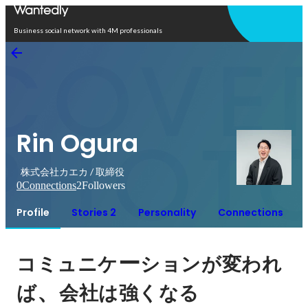
Open in app
Business social network with 4M professionals
Rin Ogura
株式会社カエカ / 取締役
0
Connections
2
Followers
Profile
Stories 2
Personality
Connections
ー
コミュニケ
ションが変われ
、
ば
会社は強くなる