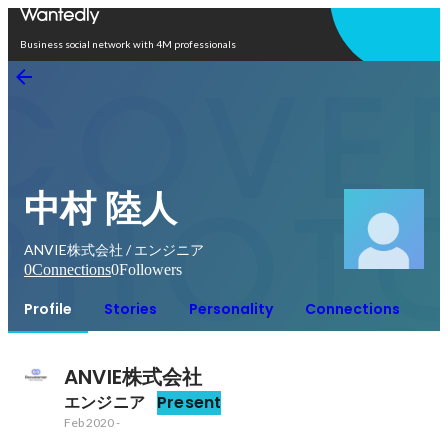
Open in app
Business social network with 4M professionals
中村 陸人
ANVIE株式会社 / エンジニア
0
Connections
0
Followers
Profile
Stories
Personality
Connections
ANVIE株式会社
エンジニア
Present
Feb 2020
-