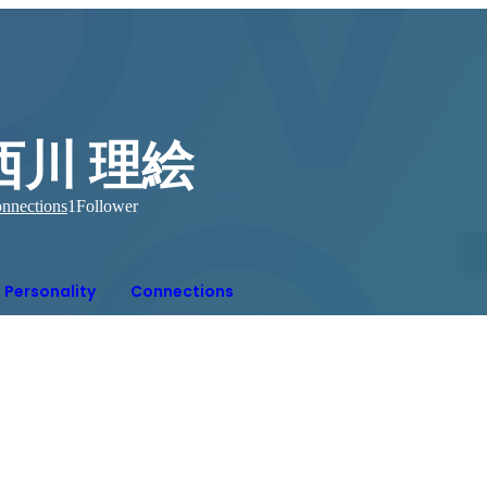
西川 理絵
nnections
1
Follower
Personality
Connections