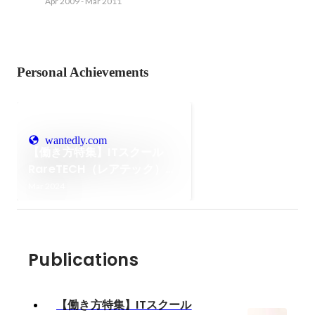
Apr 2009
-
Mar 2011
Personal Achievements
wantedly.com
【働き方特集】ITスクール
RareTECH（レアテック）の
メンターの日常
Mar 2024
Publications
【働き方特集】ITスクール