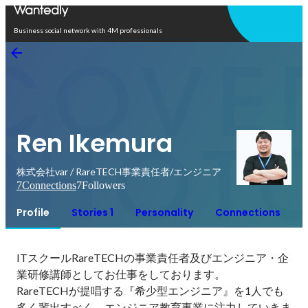
Open in app
Business social network with 4M professionals
Ren Ikemura
株式会社var / RareTECH事業責任者/エンジニア
7
Connections
7
Followers
Profile
Stories 1
Personality
Connections
ITスクールRareTECHの事業責任者及びエンジニア・企
業研修講師としてお仕事をしております。

RareTECHが提唱する『希少型エンジニア』を1人でも
多く輩出すべく、エンジニア教育事業に注力していきま