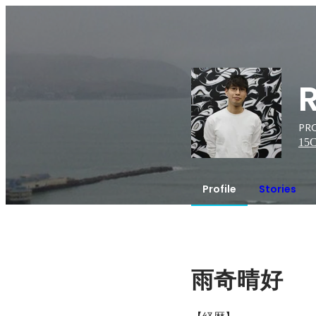
PR
15
C
Profile
Stories
雨奇晴好