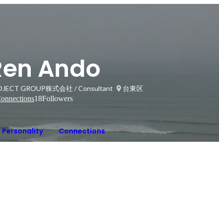
Ren Ando
OJECT GROUP株式会社 / Consultant
台東区
onnections
18
Followers
Personality
Connections