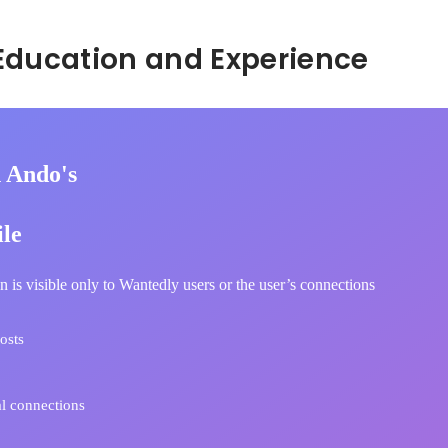
Hidden: Education and Experience	
 Ando's
ile
n is visible only to Wantedly users or the user’s connections
osts
l connections