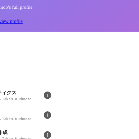
do's full profile
view profile
ティクス
1
y
Takeru Kurimoto
1
y
Takeru Kurimoto
作成
1
y
Takeru Kurimoto