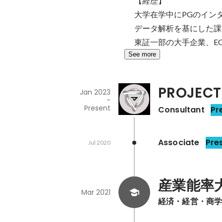
【経歴】

大学在学中にPGのインタ
データ解析を基にした課
東証一部の大手企業、E
See more
PROJEC
Jan 2023
-
Present
Consultant
Pr
Associate
Pre
Jul 2020
産業能率
Mar 2021
経済・経営・商