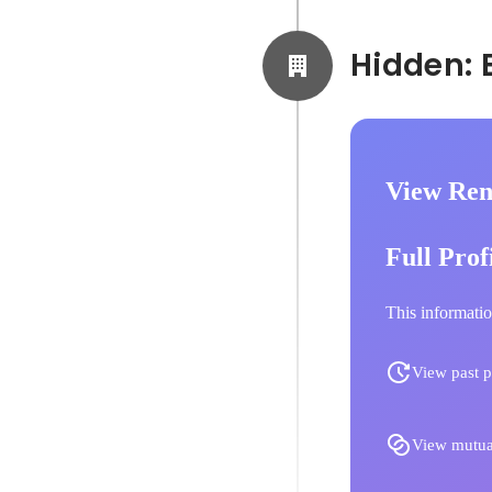
View Ren
Full Prof
This informatio
View past p
View mutua