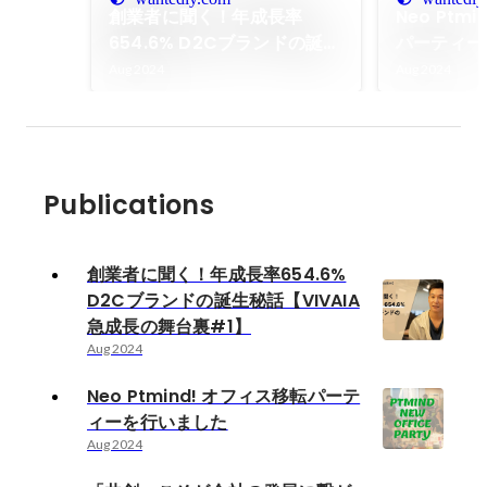
創業者に聞く！年成長率
Neo Ptm
654.6% D2Cブランドの誕生
パーティー
秘話【VIVAIA急成長の舞台裏
Aug 2024
Aug 2024
#1】
Publications
創業者に聞く！年成長率654.6%
D2Cブランドの誕生秘話【VIVAIA
急成長の舞台裏#1】
Aug 2024
Neo Ptmind! オフィス移転パーテ
ィーを行いました
Aug 2024