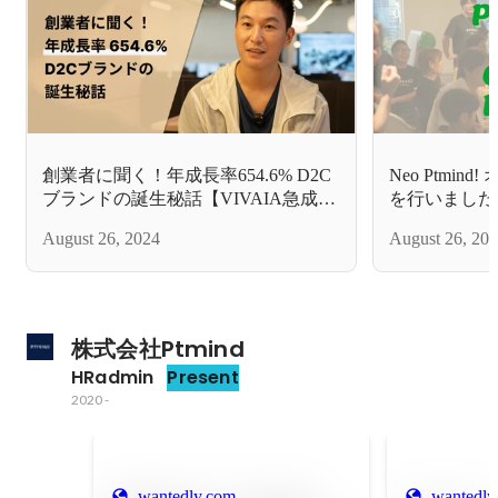
創業者に聞く！年成長率654.6% D2C
Neo Ptmi
ブランドの誕生秘話【VIVAIA急成長
を行いました
の舞台裏#1】
August 26, 2024
August 26, 20
株式会社Ptmind
HRadmin
Present
2020
-
wantedly.com
wantedly