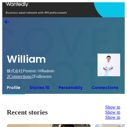
Open in app
Business social network with 4M professionals
William
株式会社Ptmind / HRadmin
2
Connections
2
Followers
Profile
Stories 10
Personality
Connections
Show more
Recent stories
Show more
Show more