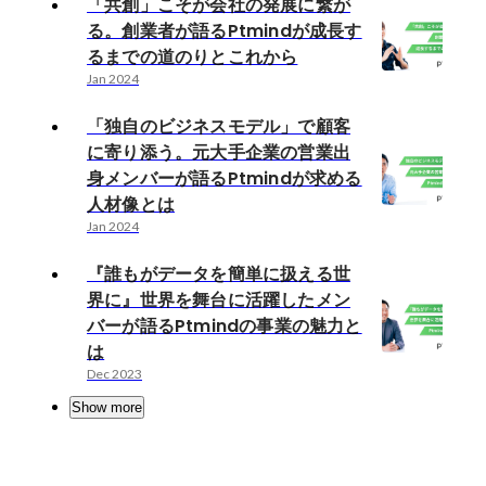
「共創」こそが会社の発展に繋が
る。創業者が語るPtmindが成長す
るまでの道のりとこれから
Jan 2024
「独自のビジネスモデル」で顧客
に寄り添う。元大手企業の営業出
身メンバーが語るPtmindが求める
人材像とは
Jan 2024
『誰もがデータを簡単に扱える世
界に』世界を舞台に活躍したメン
バーが語るPtmindの事業の魅力と
は
Dec 2023
Show more