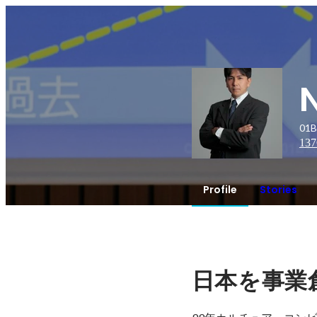
N
01B
137
Profile
Stories
日本を事業