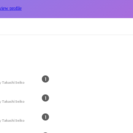
view profile
1
y
Takashi Seiko
1
y
Takashi Seiko
1
y
Takashi Seiko