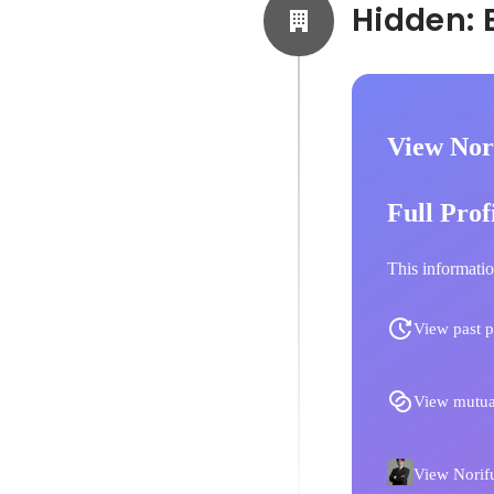
View Nor
Full Prof
This informatio
View past p
View mutua
View Norifu