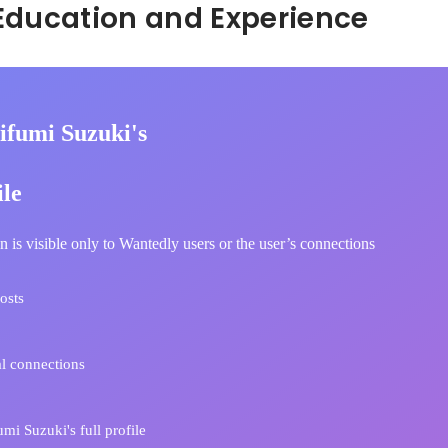
Hidden: Education and Experience	
ifumi Suzuki's
ile
n is visible only to Wantedly users or the user’s connections
osts
l connections
mi Suzuki's full profile