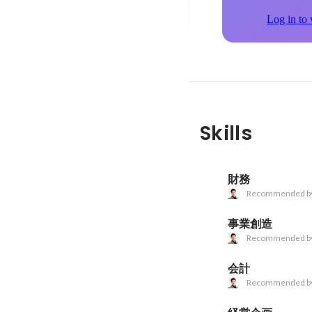
Log in to 
Skills
財務
Recommended b
事業創造
Recommended b
会計
Recommended b