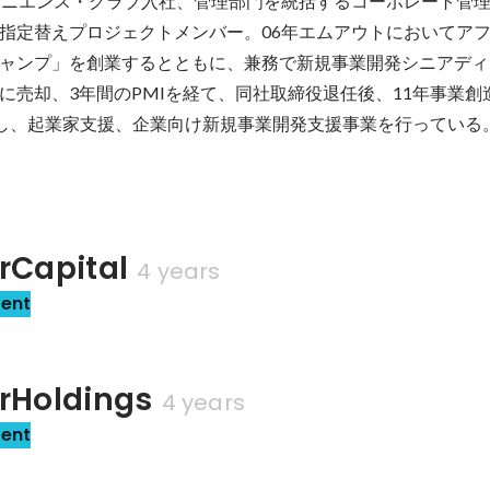
ビニエンス・クラブ⼊社、管理部門を統括するコーポレート管
指定替えプロジェクトメンバー。06年エムアウトにおいてア
ャンプ」を創業するとともに、兼務で新規事業開発シニアディ
に売却、3年間のPMIを経て、同社取締役退任後、11年事業創
を創業し、起業家⽀援、企業向け新規事業開発⽀援事業を⾏っている
rCapital
4 years
sent
rHoldings
4 years
sent