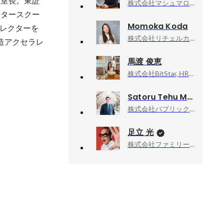
理室⻑。東証
株式会社マシュマロエンタメ, CEO & Founder
フタースクー
Momoka Koda
レクターを
株式会社リチェルカ, 共同創業者 兼 取締役
造アクセラレ
。
馬渡 俊恵
株式会社BitStar, HR部 採用担当
Satoru Tehu Morimiya
株式会社パブリックテクノロジーズ, 取締役CTO
足立 光
株式会社ファミリーマート, チーフ・マーケティング・オフィサー（CMO）