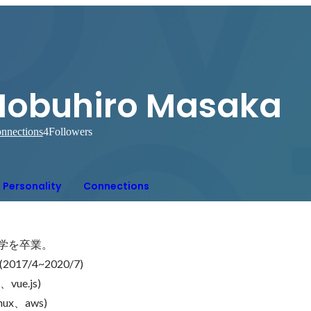
Nobuhiro Masaka
nnections
4
Followers
Personality
Connections
学を卒業。

/4~2020/7)

e.js)

x、aws)
