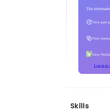
This informatio
View past p
View mutua
View Nobuhi
Log in to 
Skills