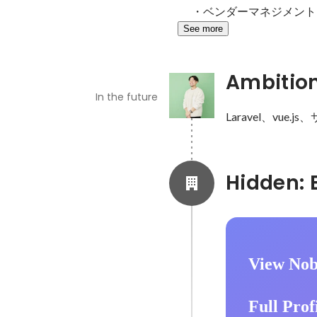
・ベンダーマネジメント
See more
Ambitio
In the future
Laravel、vue.
View Nob
Full Prof