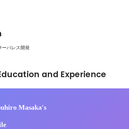
n
js、サーバレス開発
Hidden: Education and Experience	
uhiro Masaka's
ile