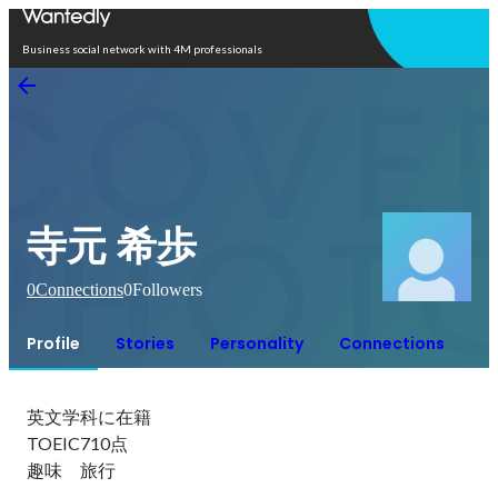
Open in app
Business social network with 4M professionals
寺元 希歩
0
Connections
0
Followers
Profile
Stories
Personality
Connections
英文学科に在籍

TOEIC710点

趣味　旅行
