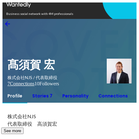
Open in app
Business social network with 4M professionals
髙須賀 宏
株式会社NJS / 代表取締役
7
Connections
10
Followers
Profile
Stories 7
Personality
Connections
株式会社NJS

代表取締役　高須賀宏
See more