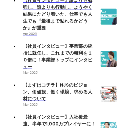
【社員インタビュー】誰よりも勉
強し、誰よりも行動し、ようやく
結果にたどり着いた。仕事でも人
生でも『最後まで粘れるかどう
か』が重要
Apr 2025
【社員インタビュー】事業部の統
括に就任し、これまでの粗利を１
０倍に！事業部トップにインタビ
ュー
Mar 2025
【まずはコチラ】NJSのビジョ
ン、価値観、働く環境、求める人
材について
Mar 2025
【社員インタビュー】入社後最
速、半年で1,000万プレイヤーに！