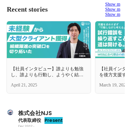
Show more
Recent stories
Show more
Show more
【社員インタビュー】誰よりも勉強
【社員インタ
し、誰よりも行動し、ようやく結果
を後方支援す
にたどり着いた。仕事でも人生でも
の存在とは？
April 21, 2025
March 19, 202
『最後まで粘れるかどうか』が重要
は戦えない。
株式会社NJS
代表取締役
Present
Dec 2012
-