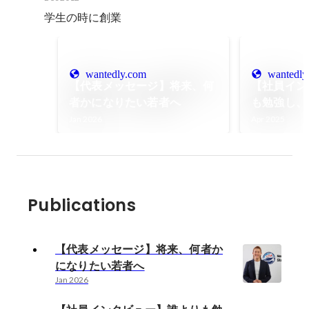
学生の時に創業
wantedly.com
wantedly
【代表メッセージ】将来、何
【社員イン
者かになりたい若者へ
も勉強し、
ようやく結
Jan 2026
Apr 2025
た。仕事で
まで粘れる
Publications
【代表メッセージ】将来、何者か
になりたい若者へ
Jan 2026